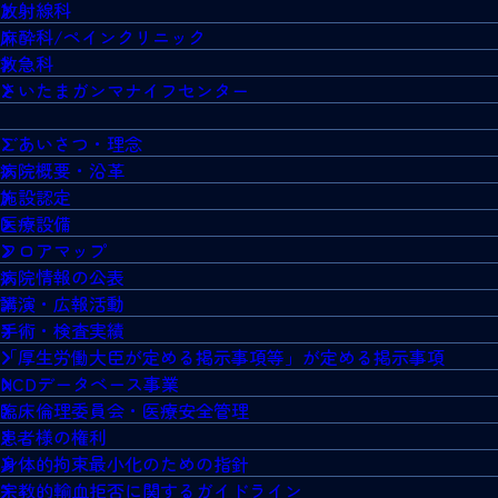
放射線科
麻酔科/ペインクリニック
救急科
さいたまガンマナイフセンター
ごあいさつ・理念
病院概要・沿革
施設認定
医療設備
フロアマップ
病院情報の公表
講演・広報活動
手術・検査実績
「厚生労働大臣が定める掲示事項等」が定める掲示事項
NCDデータベース事業
臨床倫理委員会・医療安全管理
患者様の権利
身体的拘束最小化のための指針
宗教的輸血拒否に関するガイドライン