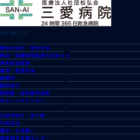
048-866-1717
受診の流れ・受付方法
休診・診療時間変更のお知らせ
外来担当医表
夜間・救急外来
診療科
医師紹介
診断書・証明書料金表
セカンドオピニオン
入院手続き・持ち物
入院生活
面会・お見舞い
患者総合支援センター