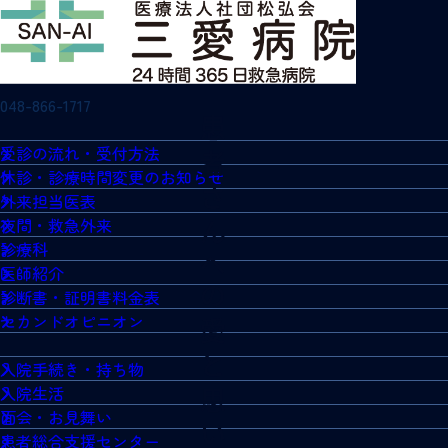
048-866-1717
受診の流れ・受付方法
休診・診療時間変更のお知らせ
外来担当医表
夜間・救急外来
診療科
医師紹介
診断書・証明書料金表
セカンドオピニオン
入院手続き・持ち物
入院生活
面会・お見舞い
患者総合支援センター