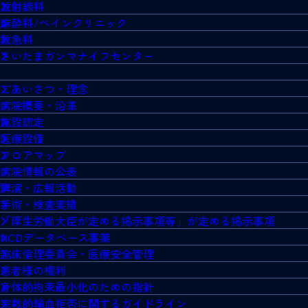
放射線科
麻酔科/ペインクリニック
救急科
さいたまガンマナイフセンター
ごあいさつ・理念
病院概要・沿革
施設認定
医療設備
フロアマップ
病院情報の公表
講演・広報活動
手術・検査実績
「厚生労働大臣が定める掲示事項等」が定める掲示事項
NCDデータベース事業
臨床倫理委員会・医療安全管理
患者様の権利
身体的拘束最小化のための指針
宗教的輸血拒否に関するガイドライン